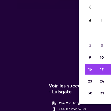
d
l
Voi
2
3
Vous 
9
10
de 
16
17
23
24
Voir les succursales Ace pr
- Lulsgate
30
31
The Old Forge
+44 117 959 5700