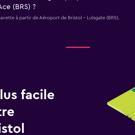
Ace (BRS) ?
vette à partir de Aéroport de Bristol - Lulsgate (BRS).
us facile
tre
stol