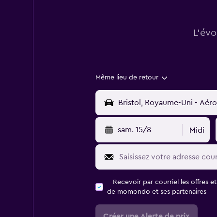
L’évo
Même lieu de retour
sam. 15/8
Midi
Recevoir par courriel les offres e
de momondo et ses partenaires
Créer une Alerte de prix