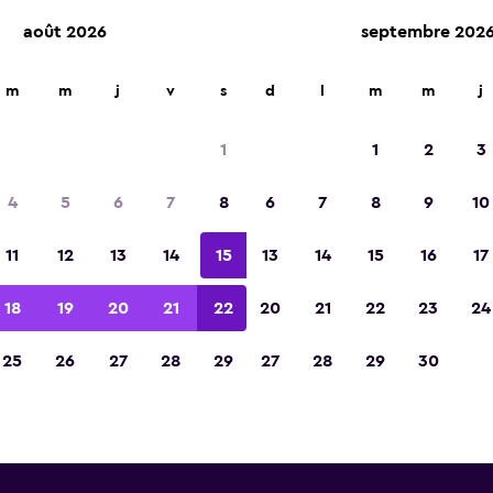
août 2026
septembre 202
m
m
j
v
s
d
l
m
m
j
tures de location Ace près de
1
1
2
3
de Bristol - Lulsgate
4
5
6
7
8
6
7
8
9
10
trouvez ci-dessous des informations sur toutes l
11
12
13
14
15
13
14
15
16
17
Ace près de Aéroport de Bristol - Lulsgate, y co
adresses et numéros de téléphone.
18
19
20
21
22
20
21
22
23
24
25
26
27
28
29
27
28
29
30
ès de Aéroport de Bristol