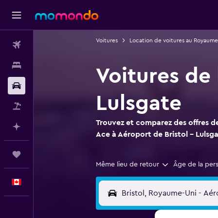
Voitures
Location de voitures au Royaume
Vols
Hébergements
Voitures de 
Voitures
Lulsgate
Vol+Hôtel
Trouvez et comparez des offres de
Planifier avec l’IA
Ace à Aéroport de Bristol - Lulsg
Trips
Même lieu de retour
Âge de la per
Français