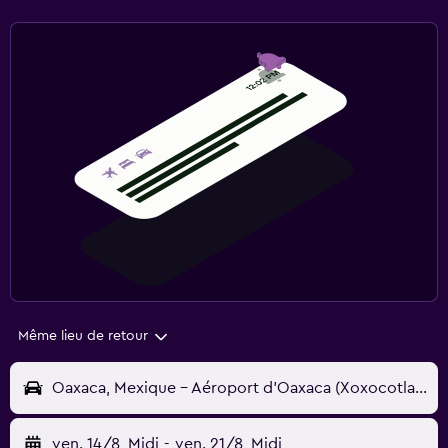
Même lieu de retour
Oaxaca, Mexique - Aéroport d'Oaxaca (Xoxocotlan) (OAX)
ven. 14/8
Midi
-
ven. 21/8
Midi