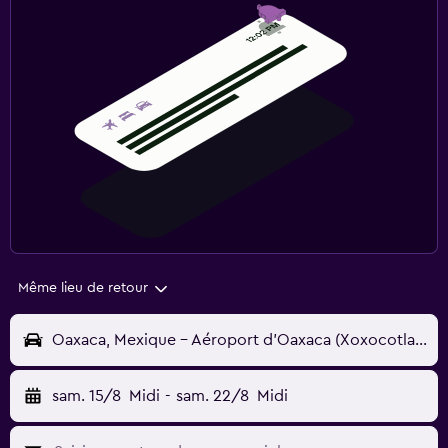
Même lieu de retour
Oaxaca, Mexique - Aéroport d'Oaxaca (Xoxocotlan) (OAX)
sam. 15/8
Midi
-
sam. 22/8
Midi