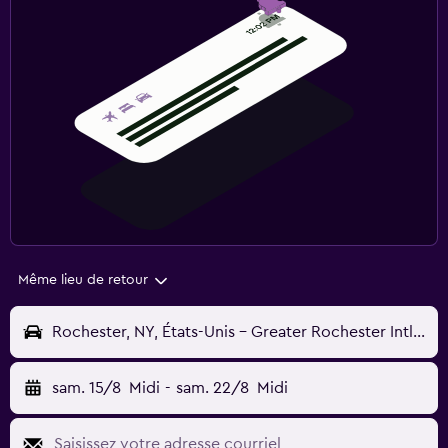
Même lieu de retour
Rochester, NY, États-Unis - Greater Rochester Intl (ROC)
sam. 15/8
Midi
-
sam. 22/8
Midi