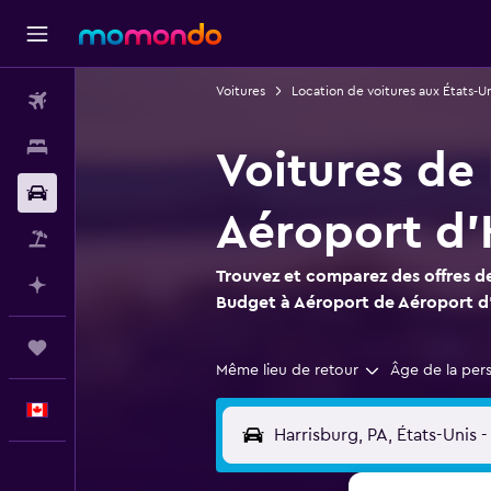
Voitures
Location de voitures aux États-Un
Vols
Hébergements
Voitures de
Voitures
Aéroport d'
Vol+Hôtel
Trouvez et comparez des offres de
Planifier avec l’IA
Budget à Aéroport de Aéroport d
Trips
Même lieu de retour
Âge de la per
Français