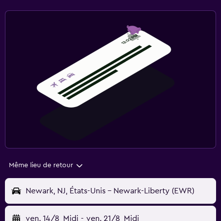
Même lieu de retour
Newark, NJ, États-Unis - Newark-Liberty (EWR)
ven. 14/8
Midi
-
ven. 21/8
Midi