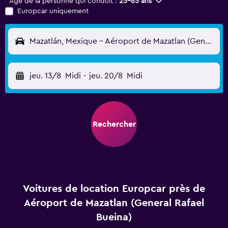
Âge de la personne qui conduit :
25-65 ans
Europcar uniquement
Mazatlán, Mexique - Aéroport de Mazatlan (General Rafael Bueina) (MZT)
jeu. 13/8
Midi
-
jeu. 20/8
Midi
Rechercher
Voitures de location Europcar près de
Aéroport de Mazatlan (General Rafael
Bueina)