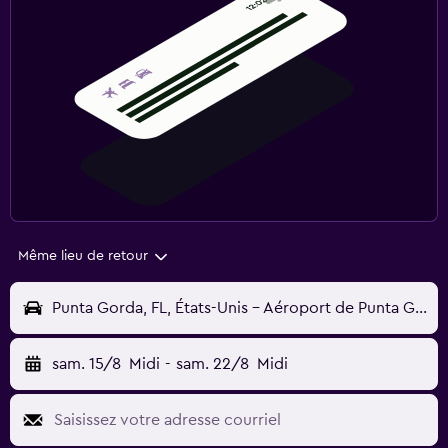
Même lieu de retour
Punta Gorda, FL, États-Unis - Aéroport de Punta Gorda (Charlotte County) (PGD)
sam. 15/8
Midi
-
sam. 22/8
Midi