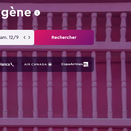
agène
sam. 12/9
Rechercher