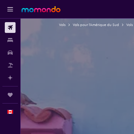
Vols
Vols pour l'Amérique du Sud
Vols
Vols
Hébergements
Voitures
Vol+Hôtel
Planifier avec l’IA
Trips
Français