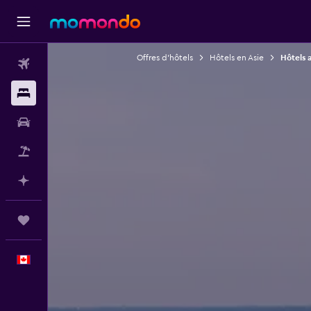
Offres d’hôtels
Hôtels en Asie
Hôtels
Vols
Hébergements
Voitures
Vol+Hôtel
Planifier avec l’IA
Trips
Français