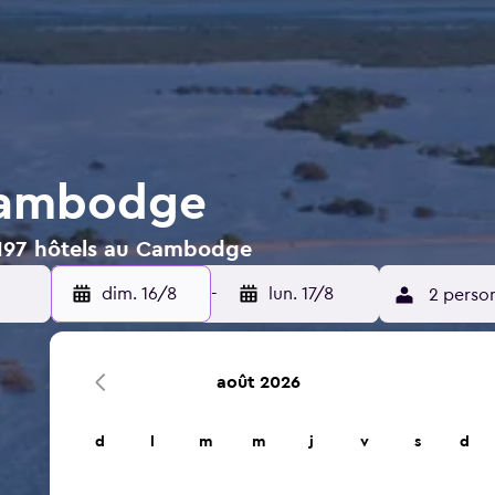
Cambodge
 197 hôtels au Cambodge
dim. 16/8
-
lun. 17/8
2 perso
août 2026
d
l
m
m
j
v
s
d