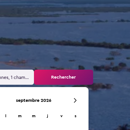
Rechercher
nnes, 1 chambre
septembre 2026
l
m
m
j
v
s