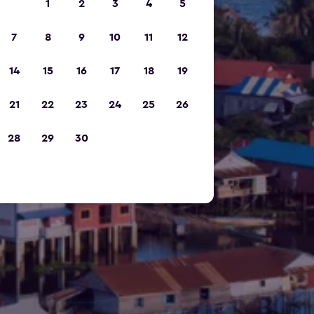
1
2
3
4
5
7
8
9
10
11
12
14
15
16
17
18
19
21
22
23
24
25
26
28
29
30