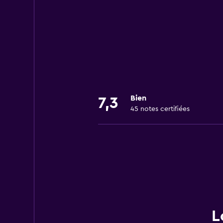
+1 562 432 7973
12140 Carson Street Unit D
+1 562 420 9016
Bien
7,3
45 notes certifiées
L