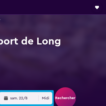
oport de Long
Rechercher
sam. 22/8
Midi