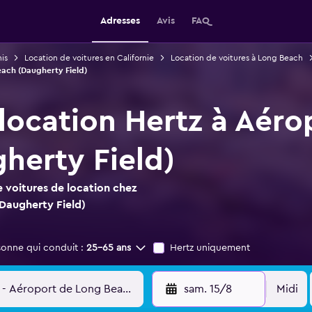
Adresses
Avis
FAQ
is
Location de voitures en Californie
Location de voitures à Long Beach
each (Daugherty Field)
 location Hertz à Aér
herty Field)
 voitures de location chez
Daugherty Field)
sonne qui conduit :
25-65 ans
Hertz uniquement
sam. 15/8
Midi