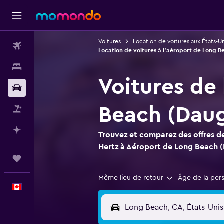
Voitures
Location de voitures aux États-Un
Vols
Location de voitures à l'aéroport de Long B
Hébergements
Voitures de
Voitures
Beach (Daug
Vol+Hôtel
Planifier avec l’IA
Trouvez et comparez des offres de
Hertz à Aéroport de Long Beach (
Trips
Même lieu de retour
Âge de la per
Français