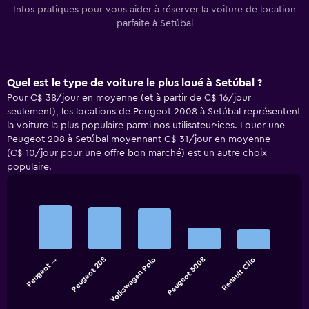
Infos pratiques pour vous aider à réserver la voiture de location
parfaite à Setúbal
Quel est le type de voiture le plus loué à Setúbal ?
Pour C$ 38/jour en moyenne (et à partir de C$ 16/jour
seulement), les locations de Peugeot 2008 à Setúbal représentent
la voiture la plus populaire parmi nos utilisateur·ices. Louer une
Peugeot 208 à Setúbal moyennant C$ 31/jour en moyenne
(C$ 10/jour pour une offre bon marché) est un autre choix
populaire.
Bar
Chart
graphic.
chart
with
5
bars.
Peugeot …
Peugeot 208
Volkswagen Polo
Peugeot 5008
Renault Clio
The
chart
End
of
has