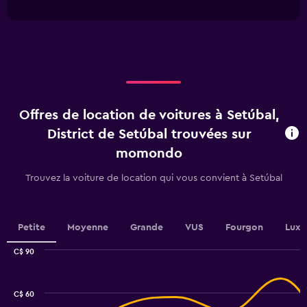
interactive
1
chart
X
axis
displaying
categories.
Range:
5
categories.
Offres de location de voitures à Setúbal,
The
chart
District de Setúbal trouvées sur
has
momondo
1
Y
Trouvez la voiture de location qui vous convient à Setúbal
axis
displaying
values.
Range:
Petite
Moyenne
Grande
VUS
Fourgon
Luxe
0
to
C$ 90
30.
Combination
Chart
graphic.
chart
with
C$ 60
2