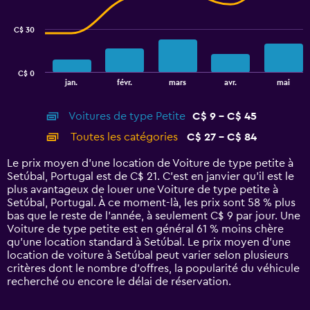
data
series.
C$ 30
The
chart
has
C$ 0
1
End
jan.
févr.
mars
avr.
mai
of
X
interactive
axis
chart
Voitures de type Petite
C$ 9 - C$ 45
displaying
categories.
Toutes les catégories
C$ 27 - C$ 84
Range:
14
Le prix moyen d’une location de Voiture de type petite à
categories.
Setúbal, Portugal est de C$ 21. C’est en janvier qu'il est le
The
plus avantageux de louer une Voiture de type petite à
chart
Setúbal, Portugal. À ce moment-là, les prix sont 58 % plus
has
bas que le reste de l’année, à seulement C$ 9 par jour. Une
1
Voiture de type petite est en général 61 % moins chère
Y
qu'une location standard à Setúbal. Le prix moyen d’une
axis
location de voiture à Setúbal peut varier selon plusieurs
displaying
critères dont le nombre d’offres, la popularité du véhicule
values.
recherché ou encore le délai de réservation.
Range:
0