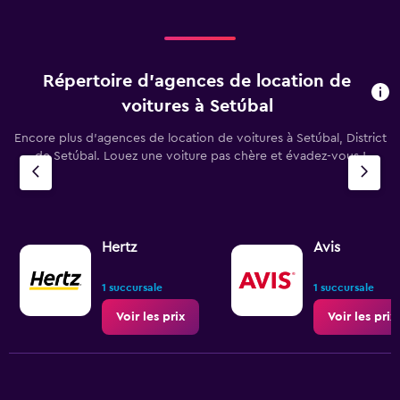
to
90.
Répertoire d’agences de location de
voitures à Setúbal
Encore plus d’agences de location de voitures à Setúbal, District
de Setúbal. Louez une voiture pas chère et évadez-vous !
Hertz
Avis
1 succursale
1 succursale
Voir les prix
Voir les prix