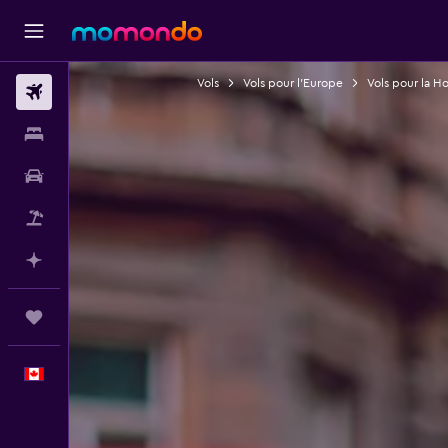
Vols
Vols pour l'Europe
Vols pour la H
Vols
Hébergements
Voitures
Vol+Hôtel
Planifier avec l’IA
Trips
Français